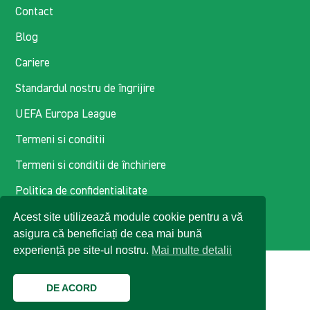
Contact
Blog
Cariere
Standardul nostru de îngrijire
UEFA Europa League
Termeni si conditii
Termeni si conditii de închiriere
Politica de confidentialitate
Acest site utilizează module cookie pentru a vă
Politica de cookie-uri
asigura că beneficiați de cea mai bună
experiență pe site-ul nostru.
Mai multe detalii
DE ACORD
© 2026 Enterprise Romania