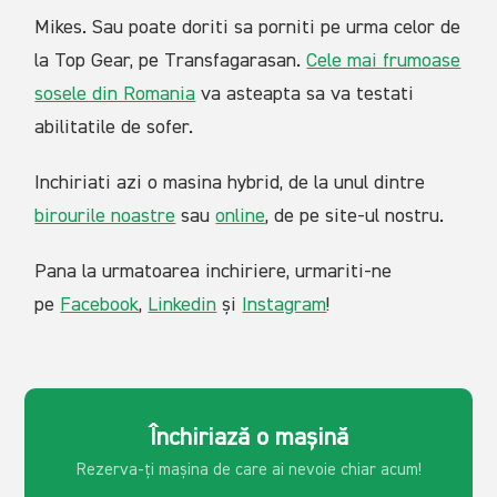
Mikes. Sau poate doriti sa porniti pe urma celor de
la Top Gear, pe Transfagarasan.
Cele mai frumoase
sosele din Romania
va asteapta sa va testati
abilitatile de sofer.
Inchiriati azi o masina hybrid, de la unul dintre
birourile noastre
sau
online
, de pe site-ul nostru.
Pana la urmatoarea inchiriere, urmariti-ne
pe
Facebook
,
Linkedin
și
Instagram
!
Închiriază o mașină
Rezerva-ți mașina de care ai
nevoie chiar acum!