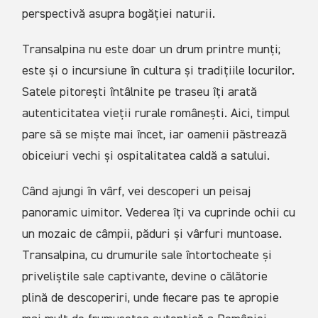
perspectivă asupra bogăției naturii.
Transalpina nu este doar un drum printre munți;
este și o incursiune în cultura și tradițiile locurilor.
Satele pitorești întâlnite pe traseu îți arată
autenticitatea vieții rurale românești. Aici, timpul
pare să se miște mai încet, iar oamenii păstrează
obiceiuri vechi și ospitalitatea caldă a satului.
Când ajungi în vârf, vei descoperi un peisaj
panoramic uimitor. Vederea îți va cuprinde ochii cu
un mozaic de câmpii, păduri și vârfuri muntoase.
Transalpina, cu drumurile sale întortocheate și
priveliștile sale captivante, devine o călătorie
plină de descoperiri, unde fiecare pas te apropie