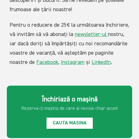
descoperiri și bucurii. Să ne revedem pe șoselele
frumoase ale țării noastre!
Pentru o reducere de 25€ la următoarea închiriere,
vă invităm să vă abonați la
newsletter-ul
nostru,
iar dacă doriți să împărtășiți cu noi recomandările
voastre de vacanță, vă așteptăm pe paginile
noastre de
Facebook
,
Instagram
și
LinkedIn
.
Închiriază o mașină
Rezerva-ți mașina de care ai
nevoie chiar acum!
CAUTA MASINA