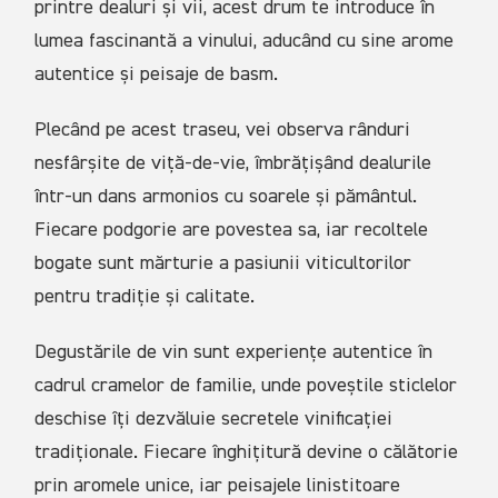
printre dealuri și vii, acest drum te introduce în
lumea fascinantă a vinului, aducând cu sine arome
autentice și peisaje de basm.
Plecând pe acest traseu, vei observa rânduri
nesfârșite de viță-de-vie, îmbrățișând dealurile
într-un dans armonios cu soarele și pământul.
Fiecare podgorie are povestea sa, iar recoltele
bogate sunt mărturie a pasiunii viticultorilor
pentru tradiție și calitate.
Degustările de vin sunt experiențe autentice în
cadrul cramelor de familie, unde poveștile sticlelor
deschise îți dezvăluie secretele vinificației
tradiționale. Fiecare înghițitură devine o călătorie
prin aromele unice, iar peisajele linistitoare