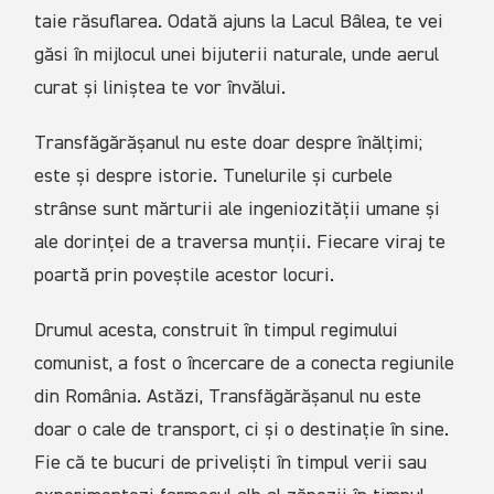
taie răsuflarea. Odată ajuns la Lacul Bâlea, te vei
găsi în mijlocul unei bijuterii naturale, unde aerul
curat și liniștea te vor învălui.
Transfăgărășanul nu este doar despre înălțimi;
este și despre istorie. Tunelurile și curbele
strânse sunt mărturii ale ingeniozității umane și
ale dorinței de a traversa munții. Fiecare viraj te
poartă prin poveștile acestor locuri.
Drumul acesta, construit în timpul regimului
comunist, a fost o încercare de a conecta regiunile
din România. Astăzi, Transfăgărășanul nu este
doar o cale de transport, ci și o destinație în sine.
Fie că te bucuri de priveliști în timpul verii sau