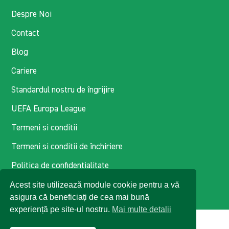
Despre Noi
Contact
Blog
Cariere
Standardul nostru de îngrijire
UEFA Europa League
Termeni si conditii
Termeni si conditii de închiriere
Politica de confidentialitate
Acest site utilizează module cookie pentru a vă
Politica de cookie-uri
asigura că beneficiați de cea mai bună
experiență pe site-ul nostru.
Mai multe detalii