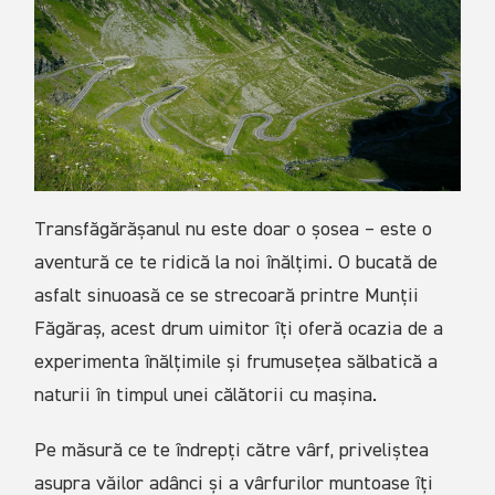
Transfăgărășanul nu este doar o șosea – este o
aventură ce te ridică la noi înălțimi. O bucată de
asfalt sinuoasă ce se strecoară printre Munții
Făgăraș, acest drum uimitor îți oferă ocazia de a
experimenta înălțimile și frumusețea sălbatică a
naturii în timpul unei călătorii cu mașina.
Pe măsură ce te îndrepți către vârf, priveliștea
asupra văilor adânci și a vârfurilor muntoase îți