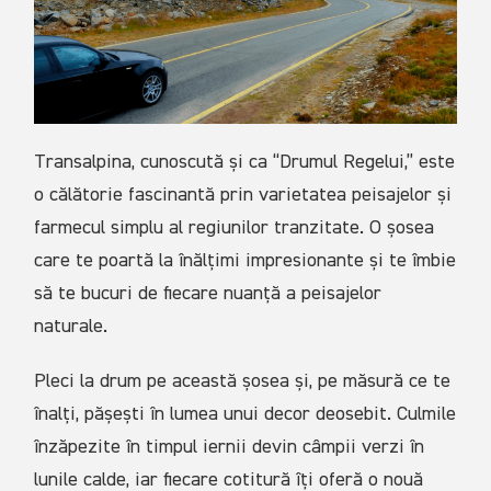
Transalpina, cunoscută și ca “Drumul Regelui,” este
o călătorie fascinantă prin varietatea peisajelor și
farmecul simplu al regiunilor tranzitate. O șosea
care te poartă la înălțimi impresionante și te îmbie
să te bucuri de fiecare nuanță a peisajelor
naturale.
Pleci la drum pe această șosea și, pe măsură ce te
înalți, pășești în lumea unui decor deosebit. Culmile
înzăpezite în timpul iernii devin câmpii verzi în
lunile calde, iar fiecare cotitură îți oferă o nouă