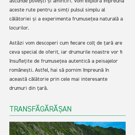
ascunde povești și amintiri. Vom explora împreună
aceste rute pentru a simți pulsul simplu al
călătoriei și a experimenta frumusețea naturală a
locurilor.
Astăzi vom descoperi cum fiecare colț de țară are
ceva special de oferit, iar drumurile noastre vor fi
însuflețite de frumusețea autentică a peisajelor
românești. Astfel, hai să pornim împreună în
această călătorie prin cele mai interesante
drumuri din țară.
TRANSFĂGĂRĂȘAN