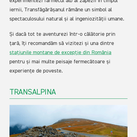
experimentezi farmecul alb al zăpezii în timpul
iernii, Transfăgărășanul rămâne un simbol al
spectaculosului natural și al ingeniozității umane.
Și dacă tot te aventurezi într-o călătorie prin
țară, îți recomandăm să vizitezi și una dintre
stațiunile montane de excepție din România
pentru și mai multe peisaje fermecătoare și
experiențe de poveste.
TRANSALPINA