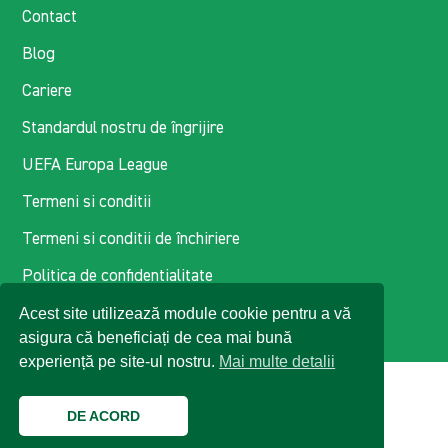
Contact
Blog
Cariere
Standardul nostru de îngrijire
UEFA Europa League
Termeni si conditii
Termeni si conditii de închiriere
Politica de confidentialitate
Acest site utilizează module cookie pentru a vă
Politica de cookie-uri
asigura că beneficiați de cea mai bună
experiență pe site-ul nostru.
Mai multe detalii
DE ACORD
© 2026 Enterprise Romania