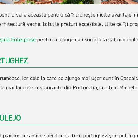
pentru vara aceasta pentru că întrunește multe avantaje: m
 arhitectură veche, totul la prețuri accesibile. Uite ce îți p
șină Enterprise
pentru a ajunge cu ușurință la cât mai mult
RTUGHEZ
 frumoase, iar cele la care se ajunge mai ușor sunt în Casca
e mai lăudate restaurante din Portugalia, cu stele Michelin
ZULEJO
plăcilor ceramice specifice culturii portugheze, ce pot fi găs