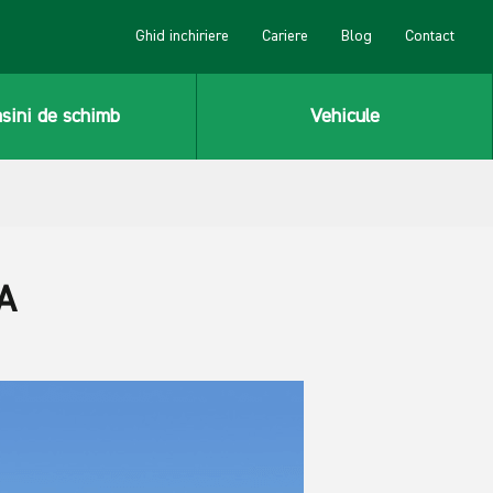
Ghid inchiriere
Cariere
Blog
Contact
sini de schimb
Vehicule
A