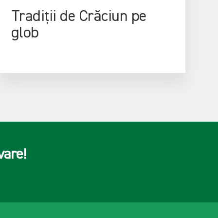
Tradiții de Crăciun pe
glob
vare!