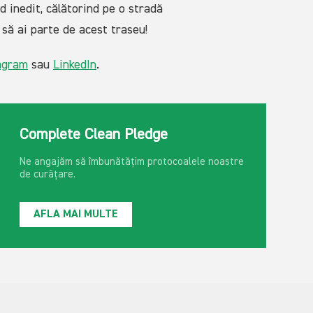
 inedit, călătorind pe o stradă
 să ai parte de acest traseu!
agram
sau
LinkedIn
.
Complete Clean Pledge
Ne angajăm să îmbunătățim protocoalele noastre
de curățare.
AFLA MAI MULTE