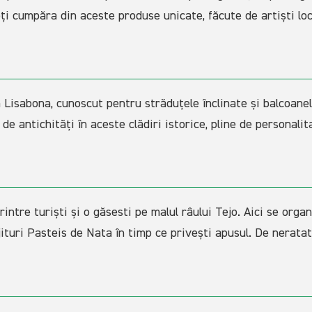
ți cumpăra din aceste produse unicate, făcute de artiști loc
 Lisabona, cunoscut pentru străduțele înclinate și balcoanel
e antichități în aceste clădiri istorice, pline de personalit
intre turiști și o găsesti pe malul râului Tejo. Aici se org
ituri Pasteis de Nata în timp ce privești apusul. De neratat