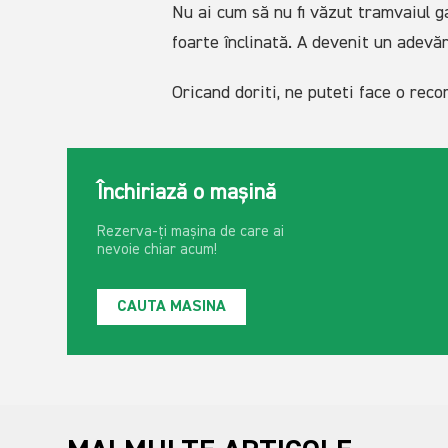
Nu ai cum să nu fi văzut tramvaiul g
foarte înclinată. A devenit un adevăr
Oricand doriti, ne puteti face o rec
Închiriază o mașină
Rezerva-ți mașina de care ai
nevoie chiar acum!
CAUTA MASINA