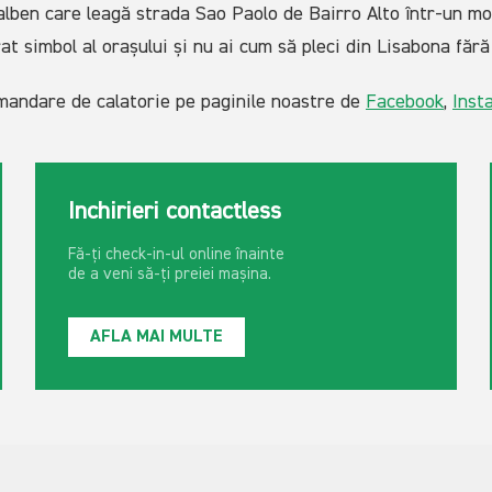
alben care leagă strada Sao Paolo de Bairro Alto într-un mod
at simbol al orașului și nu ai cum să pleci din Lisabona fără
omandare de calatorie pe paginile noastre de
Facebook
,
Inst
Inchirieri contactless
Fă-ți check-in-ul online înainte
de a veni să-ți preiei mașina.
AFLA MAI MULTE