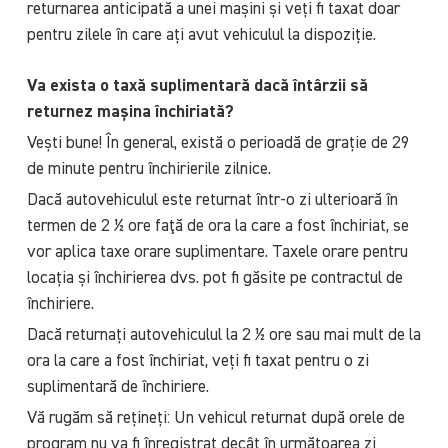
returnarea anticipată a unei mașini și veți fi taxat doar
pentru zilele în care ați avut vehiculul la dispoziție.
Va exista o taxă suplimentară dacă întârzii să
returnez mașina închiriată?
Vești bune! În general, există o perioadă de grație de 29
de minute pentru închirierile zilnice.
Dacă autovehiculul este returnat într-o zi ulterioară în
termen de 2 ½ ore faţă de ora la care a fost închiriat, se
vor aplica taxe orare suplimentare. Taxele orare pentru
locația și închirierea dvs. pot fi găsite pe contractul de
închiriere.
Dacă returnați autovehiculul la 2 ½ ore sau mai mult de la
ora la care a fost închiriat, veți fi taxat pentru o zi
suplimentară de închiriere.
Vă rugăm să rețineți: Un vehicul returnat după orele de
program nu va fi înregistrat decât în următoarea zi