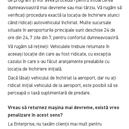
de program și vor avea proceduri pentru întoarcerea
dumneavoastră mai devreme sau mai târziu. Vă rugăm să
verificați procedura exactă la locația de închiriere atunci
când ridicați autovehiculul închiriat. Multe sucursale
situate în aeroporturile principale sunt deschise 24 de
ore din 24, 7 zile din 7, pentru confortul dumneavoastră.
Vă rugăm să rețineți: Vehiculele trebuie returnate în
aceeași locație din care au fost ridicate, cu excepția
cazului în care s-au făcut aranjamente prealabile cu
locația de închiriere inițială.
Dacă lăsați vehiculul de închiriat la aeroport, dar nu ați
ridicat inițial vehiculul de la aeroport, este posibil să se
perceapă o taxă suplimentară de predare.
Vreau să returnez mașina mai devreme, există vreo
penalizare în acest sens?
La Enterprise, nu taxăm clienții mai mult pentru