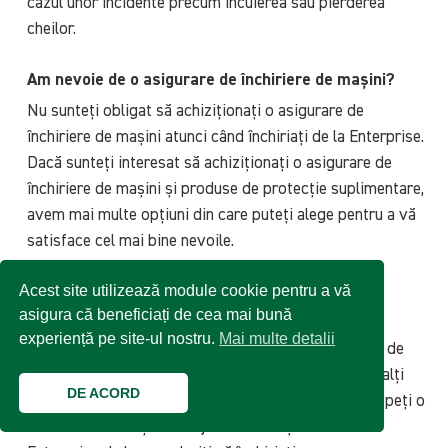
cazul unor incidente precum încuierea sau pierderea
cheilor.
Am nevoie de o asigurare de închiriere de mașini?
Nu sunteți obligat să achiziționați o asigurare de
închiriere de mașini atunci când închiriați de la Enterprise.
Dacă sunteți interesat să achiziționați o asigurare de
închiriere de mașini și produse de protecție suplimentare,
avem mai multe opțiuni din care puteți alege
pentru a vă
satisface cel mai bine nevoile.
Acest site utilizează module cookie pentru a vă
Cât costă asigurarea de închiriere de mașini?
asigura că beneficiați de cea mai bună
Costul asigurării opționale de închiriere auto și al
experiență pe site-ul nostru.
Mai multe detalii
produselor de protecție pot varia în funcție de tipul de
vehicul pe care doriți să îl închiriați și de o serie de alți
DE ACORD
factori. Pentru a obține cele mai exacte prețuri, începeți o
rezervare de mașină mai jos sau sunați la sucursala