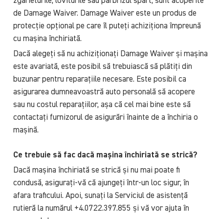
zgârieturile, loviturile sau parbrizul spart, sunt acoperite
de Damage Waiver. Damage Waiver este un produs de
protecție opțional pe care îl puteți achiziționa împreună
cu mașina închiriată.
Dacă alegeți să nu achiziționați Damage Waiver și mașina
este avariată, este posibil să trebuiască să plătiți din
buzunar pentru reparațiile necesare. Este posibil ca
asigurarea dumneavoastră auto personală să acopere
sau nu costul reparațiilor, așa că cel mai bine este să
contactați furnizorul de asigurări înainte de a închiria o
mașină.
Ce trebuie să fac dacă mașina închiriată se strică?
Dacă mașina închiriată se strică și nu mai poate fi
condusă, asigurați-vă că ajungeți într-un loc sigur, în
afara traficului. Apoi, sunați la Serviciul de asistență
rutieră la numărul +4.0722.397.855 și vă vor ajuta în