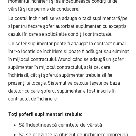
momentul închirierii și să îndeplinească condițiile de
vârstă și de permis de conducere.
La costul închirierii se va adăuga o taxă suplimentară/pe
zi pentru fiecare șofer autorizat suplimentar, cu excepția
cazului în care se aplică alte condiții contractuale.
Un șofer suplimentar poate fi adăugat la contract numai
într-o locație de închiriere și poate fi adăugat sau eliminat
în mijlocul contractului. Atunci când se adaugă un șofer
suplimentar în mijlocul contractului, atât cel care
închiriază, cât și șoferul suplimentar trebuie să fie
prezenți la locație. Sistemul va calcula taxele pe baza
datelor cu care șoferul suplimentar a fost înscris în
contractul de închiriere.
Toți șoferii suplimentari trebuie:
Să îndeplinească cerințele de vârstă
Să se prezinte la ghișeul de închiriere împreună