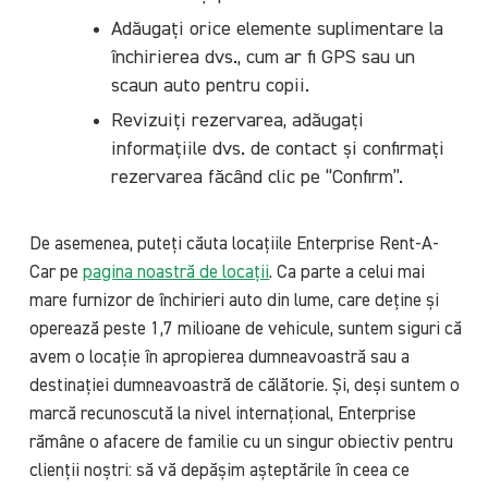
Adăugați orice elemente suplimentare la
închirierea dvs., cum ar fi GPS sau un
scaun auto pentru copii.
Revizuiți rezervarea, adăugați
informațiile dvs. de contact și confirmați
rezervarea făcând clic pe “Confirm”.
De asemenea, puteți căuta locațiile Enterprise Rent-A-
Car pe
pagina noastră de locații
. Ca parte a celui mai
mare furnizor de închirieri auto din lume, care deține și
operează peste 1,7 milioane de vehicule, suntem siguri că
avem o locație în apropierea dumneavoastră sau a
destinației dumneavoastră de călătorie. Și, deși suntem o
marcă recunoscută la nivel internațional, Enterprise
rămâne o afacere de familie cu un singur obiectiv pentru
clienții noștri: să vă depășim așteptările în ceea ce