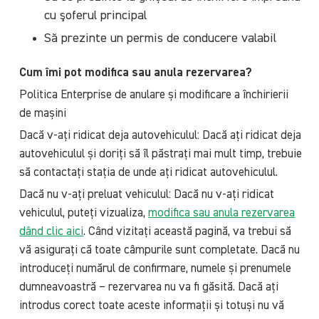
cu şoferul principal
Să prezinte un permis de conducere valabil
Cum îmi pot modifica sau anula rezervarea?
Politica Enterprise de anulare și modificare a închirierii
de mașini
Dacă v-ați ridicat deja autovehiculul: Dacă ați ridicat deja
autovehiculul și doriți să îl păstrați mai mult timp, trebuie
să contactați stația de unde ați ridicat autovehiculul.
Dacă nu v-ați preluat vehiculul: Dacă nu v-ați ridicat
vehiculul, puteți vizualiza,
modifica sau anula rezervarea
dând clic aici
. Când vizitați această pagină, va trebui să
vă asigurați că toate câmpurile sunt completate. Dacă nu
introduceți numărul de confirmare, numele și prenumele
dumneavoastră – rezervarea nu va fi găsită. Dacă ați
introdus corect toate aceste informații și totuși nu vă