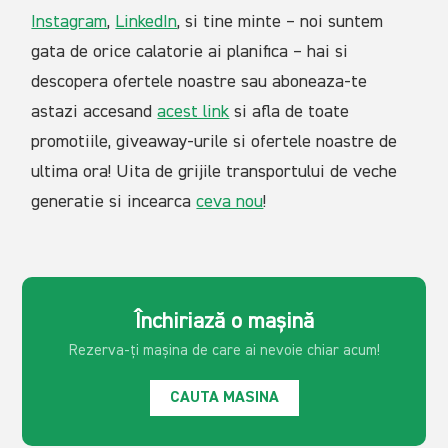
Instagram
,
LinkedIn
, si tine minte – noi suntem
gata de orice calatorie ai planifica – hai si
descopera ofertele noastre sau aboneaza-te
astazi accesand
acest link
si afla de toate
promotiile, giveaway-urile si ofertele noastre de
ultima ora! Uita de grijile transportului de veche
generatie si incearca
ceva nou
!
Închiriază o mașină
Rezerva-ți mașina de care ai
nevoie chiar acum!
CAUTA MASINA