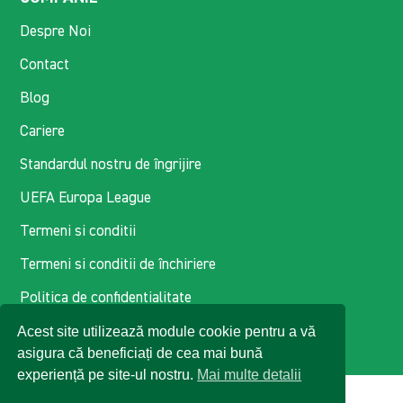
Despre Noi
Contact
Blog
Cariere
Standardul nostru de îngrijire
UEFA Europa League
Termeni si conditii
Termeni si conditii de închiriere
Politica de confidentialitate
Politica de cookie-uri
Acest site utilizează module cookie pentru a vă
asigura că beneficiați de cea mai bună
experiență pe site-ul nostru.
Mai multe detalii