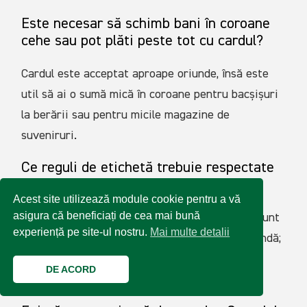
Este necesar să schimb bani în coroane
cehe sau pot plăti peste tot cu cardul?
Cardul este acceptat aproape oriunde, însă este
util să ai o sumă mică în coroane pentru bacșișuri
la berării sau pentru micile magazine de
suveniruri.
Ce reguli de etichetă trebuie respectate
în berăriile tradiționale?
Acest site utilizează module cookie pentru a vă
asigura că beneficiați de cea mai bună
Așază-te la orice masă liberă, chiar dacă mai sunt
experiență pe site-ul nostru.
Mai multe detalii
persoane acolo, și nu ridica mâna pentru comandă;
ospătarul va aduce automat o bere nouă când
DE ACORD
vede paharul gol.