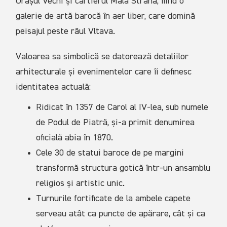
Orașul Vechi și cartierul Mala Strana, fiind o
galerie de artă barocă în aer liber, care domină
peisajul peste râul Vltava.
Valoarea sa simbolică se datorează detaliilor
arhitecturale și evenimentelor care îi definesc
identitatea actuală:
Ridicat în 1357 de Carol al IV-lea, sub numele
de Podul de Piatră, și-a primit denumirea
oficială abia în 1870.
Cele 30 de statui baroce de pe margini
transformă structura gotică într-un ansamblu
religios și artistic unic.
Turnurile fortificate de la ambele capete
serveau atât ca puncte de apărare, cât și ca