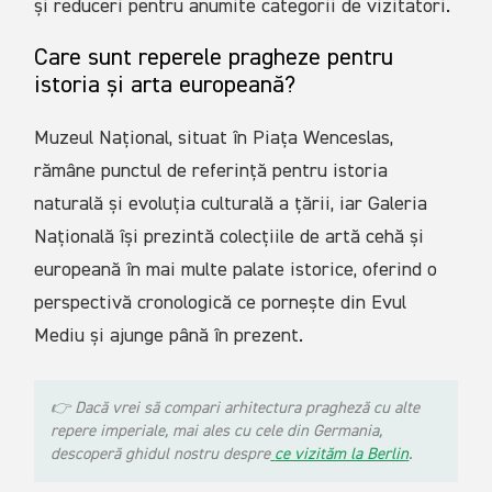
și reduceri pentru anumite categorii de vizitatori.
Care sunt reperele pragheze pentru
istoria și arta europeană?
Muzeul Național, situat în Piața Wenceslas,
rămâne punctul de referință pentru istoria
naturală și evoluția culturală a țării, iar Galeria
Națională își prezintă colecțiile de artă cehă și
europeană în mai multe palate istorice, oferind o
perspectivă cronologică ce pornește din Evul
Mediu și ajunge până în prezent.
👉
Dacă vrei să compari arhitectura pragheză cu alte
repere imperiale, mai ales cu cele din Germania,
descoperă ghidul nostru despre
ce vizităm la Berlin
.