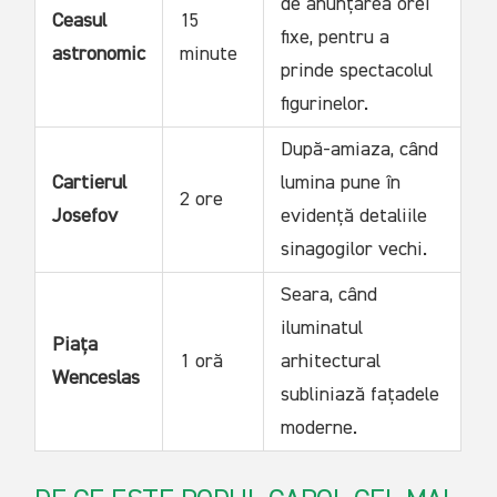
de anunțarea orei
Ceasul
15
fixe, pentru a
astronomic
minute
prinde spectacolul
figurinelor.
După-amiaza, când
Cartierul
lumina pune în
2 ore
Josefov
evidență detaliile
sinagogilor vechi.
Seara, când
iluminatul
Piața
1 oră
arhitectural
Wenceslas
subliniază fațadele
moderne.