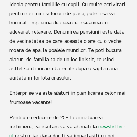
ideala pentru familiile cu copii. Cu multe activitati
pentru cei mici si locuri de joaca, puteti sa va
bucurati impreuna de ceea ce inseamna cu
adevarat relaxare. Denumirea pensiunii este data
de vecinatatea pe care aceasta o are cu o veche
moara de apa, la poalele muntilor. Te poti bucura
alaturi de familia ta de un loc linistit, reusind
astfel sa iti incarci bateriile dupa o saptamana
agitata in forfota orasului.
Enterprise va este alaturi in planificarea celor mai
frumoase vacante!
Pentru o reducere de 25€ la urmatoarea
inchiriere, va invitam sa va abonati la
newsletter-
ul
nostru, iar daca doriti sa impartasiti cu noi