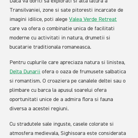
Daca va doriti sa explorati si alta latura a
Transilvaniei, zone si sate pitoresti incarcate de
imagini idilice, poti alege
Valea Verde Retreat
care va ofera o combinatie unica de facilitati
moderne cu activitati in natura, drumetii si
bucatarie traditionala romaneasca.
Pentru cuplurile care apreciaza natura si linistea,
Delta Dunarii
ofera o oaza de frumusete salbatica
si romantism. O croaziera pe canalele deltei sau o
plimbare cu barca la apusul soarelui ofera
oportunitati unice de a admira flora si fauna
diversa a acestei regiuni.
Cu stradutele sale inguste, casele colorate si
atmosfera medievala, Sighisoara este considerata