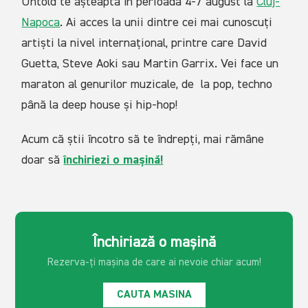
Untold te așteaptă în perioada 4-7 august la
Cluj-
Napoca
. Ai acces la unii dintre cei mai cunoscuți
artiști la nivel internațional, printre care David
Guetta, Steve Aoki sau Martin Garrix. Vei face un
maraton al genurilor muzicale, de la pop, techno
până la deep house și hip-hop!
Acum că știi încotro să te îndrepți, mai rămâne
doar să
închiriezi o mașină!
Închiriază o mașină
Rezerva-ți mașina de care ai
nevoie chiar acum!
CAUTA MASINA