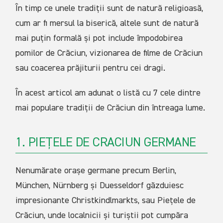
În timp ce unele tradiții sunt de natură religioasă,
cum ar fi mersul la biserică, altele sunt de natură
mai puțin formală și pot include împodobirea
pomilor de Crăciun, vizionarea de filme de Crăciun
sau coacerea prăjiturii pentru cei dragi.
În acest articol am adunat o listă cu 7 cele dintre
mai populare tradiții de Crăciun din întreaga lume.
1. PIEȚELE DE CRACIUN GERMANE
Nenumărate orașe germane precum Berlin,
München, Nürnberg și Duesseldorf găzduiesc
impresionante Christkindlmarkts, sau Piețele de
Crăciun, unde localnicii și turiștii pot cumpăra